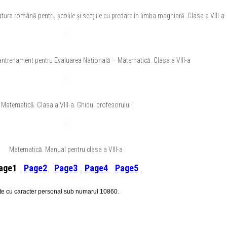
ratura română pentru școlile și secțiile cu predare în limba maghiară. Clasa a VIII-a
 antrenament pentru Evaluarea Națională – Matematică. Clasa a VIII-a
Matematică. Clasa a VIII-a. Ghidul profesorului
Matematică. Manual pentru clasa a VIII-a
age
1
Page
2
Page
3
Page
4
Page
5
ate cu caracter personal sub numarul 10860.