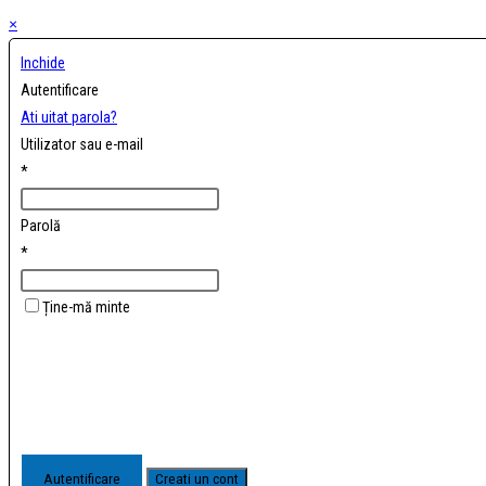
×
Inchide
Autentificare
Ati uitat parola?
Utilizator sau e-mail
*
Parolă
*
Ține-mă minte