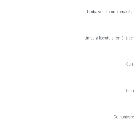
Limba și literatura română pe
Limba și literatura română pent
Cule
Culeg
Comunicare î