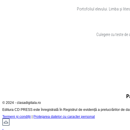
Portofoliul elevului. Limba și lite
Culegere cu teste de
P
© 2024 - clasadigitala.ro
Editura CD PRESS este înregistrată în Registrul de evidență a prelucrărilor de d
Termeni și condiții
|
Protejarea datelor cu caracter personal