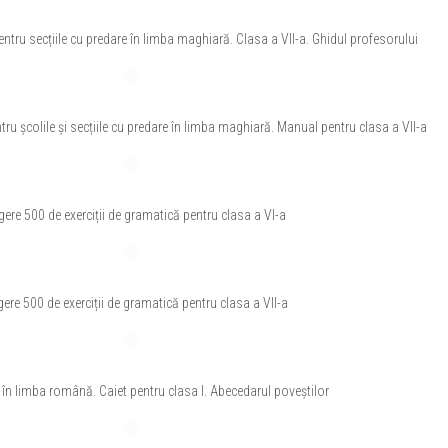
ntru secțiile cu predare în limba maghiară. Clasa a VII-a. Ghidul profesorului
ru școlile și secțiile cu predare în limba maghiară. Manual pentru clasa a VII-a
gere 500 de exerciții de gramatică pentru clasa a VI-a
ere 500 de exerciții de gramatică pentru clasa a VII-a
n limba română. Caiet pentru clasa I. Abecedarul poveștilor