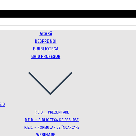
ACASĂ
DESPRE NOI
E-BIBLIOTECA
GHID PROFESOR
E.D
R.E.D. – PREZENTARE
R.E.D. – BIBLIOTECĂ DE RESURSE
R.E.D. – FORMULAR DE ÎNCĂRCARE
WEBINARE