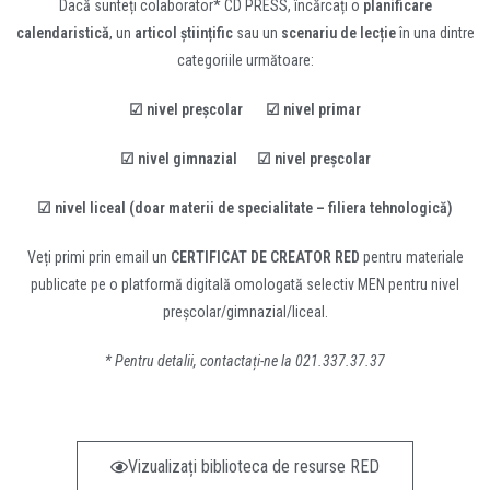
Dacă sunteți colaborator* CD PRESS, încărcați o
planificare
calendaristică
, un
articol științific
sau un
scenariu de lecție
în una dintre
categoriile următoare:
☑ nivel preșcolar
☑ nivel primar
☑ nivel gimnazial
☑ nivel preșcolar
☑ nivel liceal (doar materii de specialitate – filiera tehnologică)
Veți primi prin email un
CERTIFICAT DE CREATOR RED
pentru materiale
publicate pe o platformă digitală omologată selectiv MEN pentru nivel
preșcolar/gimnazial/liceal.
* Pentru detalii, contactați-ne la 021.337.37.37
Vizualizați biblioteca de resurse RED