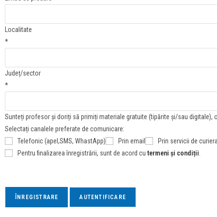
Localitate
*
Județ/sector
*
Sunteți profesor și doriți să primiți materiale gratuite (tipărite și/sau digitale)
Selectați canalele preferate de comunicare:
Telefonic (apel,SMS, WhastApp)
Prin email
Prin servicii de curier
Pentru finalizarea înregistrării, sunt de acord cu
termeni și condiții
.