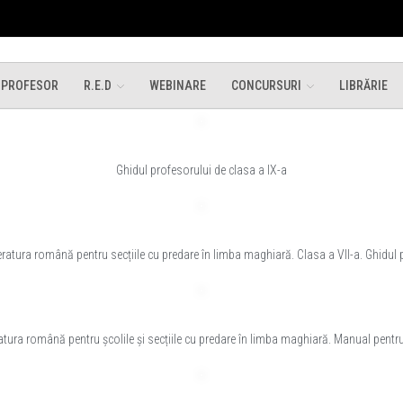
 PROFESOR
R.E.D
WEBINARE
CONCURSURI
LIBRĂRIE
Ghidul profesorului de clasa a IX-a
teratura română pentru secțiile cu predare în limba maghiară. Clasa a VII-a. Ghidul 
ratura română pentru școlile și secțiile cu predare în limba maghiară. Manual pentru