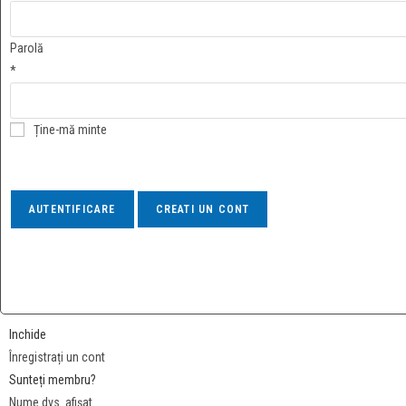
Parolă
*
Ține-mă minte
Inchide
Înregistrați un cont
Sunteți membru?
Nume dvs. afișat