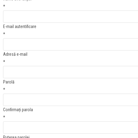
*
E-mail autentificare
*
Adresă e-mail
*
Parolă
*
Confirmați parola
*
Puterea parolei