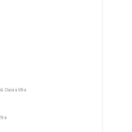
ră. Clasa a VIII-a
II-a