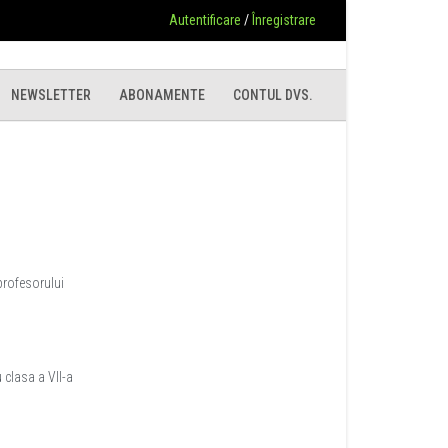
Autentificare
/
Înregistrare
NEWSLETTER
ABONAMENTE
CONTUL DVS.
profesorului
 clasa a VII-a