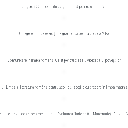
Culegere 500 de exerciții de gramatică pentru clasa a VI-a
Culegere 500 de exerciții de gramatică pentru clasa a VII-a
Comunicare în limba română. Caiet pentru clasa I. Abecedarul poveștilor
lui. Limba și literatura română pentru școlile și secțiile cu predare în limba maghia
egere cu teste de antrenament pentru Evaluarea Națională – Matematică. Clasa a VI