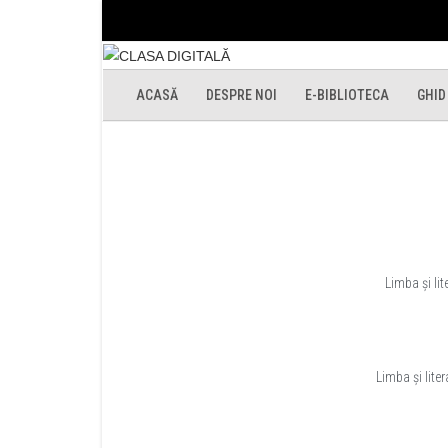
Skip
to
content
ACASĂ
DESPRE NOI
E-BIBLIOTECA
GHID
Limba și li
Limba și lite