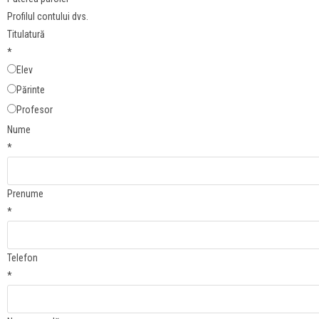
Profilul contului dvs.
Titulatură
*
Elev
Părinte
Profesor
Nume
*
Prenume
*
Telefon
*