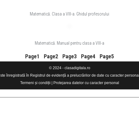
Matematică. Clasa a VIII-a. Ghidul profesorului
Matematică. Manual pentru clasa a VIII-a
Page
1
Page
2
Page
3
Page
4
Page
5
© 2024 - clasadigitala.ro
e înregistrată în Registrul de evidență a prelucrărilor de date cu caracter person
Termeni și condiții
|
Protejarea datelor cu caracter personal