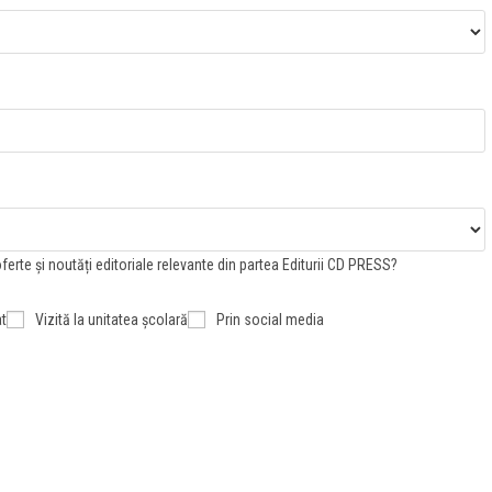
, oferte și noutăți editoriale relevante din partea Editurii CD PRESS?
at
Vizită la unitatea școlară
Prin social media