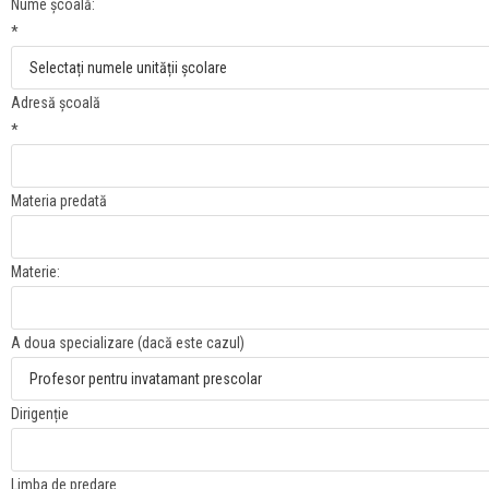
Nume școală:
*
Adresă școală
*
Materia predată
Materie:
A doua specializare (dacă este cazul)
Dirigenție
Limba de predare