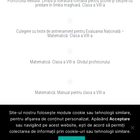
Portofoliul elevului. Limba și literatura română pentru școlile și secțiile cu
predare în limba maghiară. Clasa a VIII-a
Culegere cu teste de antrenament pentru Evaluarea Națională –
Matematică. Clasa a VIII-a
Matematică. Clasa a VIII-a. Ghidul profesorului
Matematică. Manual pentru clasa a VIII-a
1
2
3
4
5
Site-ul nostru folosește module cookie sau tehnologii similare,
pentru afișarea de conținut personalizat. Apăsând
Acceptare
sau navigând pe acest website, ești de acord să permiți
© 2024 - clasadigitala.ro
colectarea de informații prin cookie-uri sau tehnologii similare.
Editura CD PRESS este înregistrată în Registrul de evidență a prelucrărilor de date
cu caracter personal sub numarul 10860.