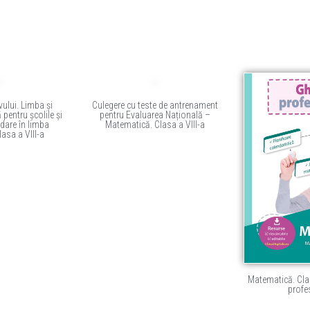
vului. Limba și
Culegere cu teste de antrenament
 pentru școlile și
pentru Evaluarea Națională –
edare în limba
Matematică. Clasa a VIII-a
asa a VIII-a
Matematică. Clas
profe