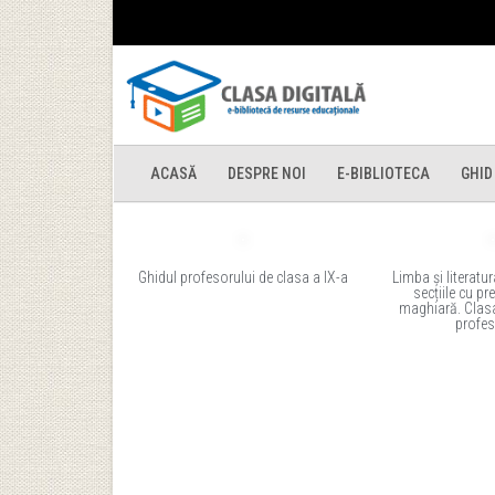
ACASĂ
DESPRE NOI
E-BIBLIOTECA
GHID
Ghidul profesorului de clasa a IX-a
Limba și literat
secțiile cu pr
maghiară. Clasa
profes