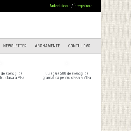
Autentificare
/
Înregistrare
NEWSLETTER
ABONAMENTE
CONTUL DVS.
de exerciții de
Culegere 500 de exerciții de
ru clasa a VI-a
gramatică pentru clasa a VII-a