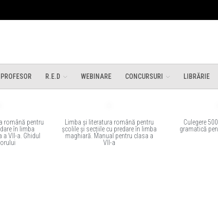
 PROFESOR
R.E.D
WEBINARE
CONCURSURI
LIBRĂRIE
ura română pentru
Limba și literatura română pentru
Culegere 500 
edare în limba
școlile și secțiile cu predare în limba
gramatică pent
 a VII-a. Ghidul
maghiară. Manual pentru clasa a
orului
VII-a