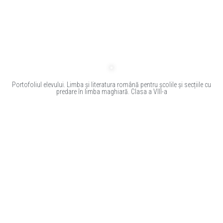
Portofoliul elevului. Limba și literatura română pentru școlile și secțiile cu
predare în limba maghiară. Clasa a VIII-a