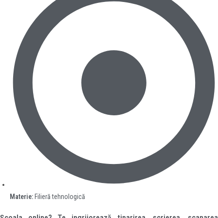
Materie:
Filieră tehnologică
Școala online? Te ingrijorează tiparirea, scrierea, scanarea