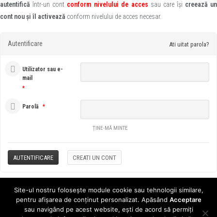
autentifică
într-un cont
conform
nivelului de acces
sau care își
creează u
cont nou și îl activează
conform nivelului de acces necesar.
Autentificare
Ati uitat parola?
Utilizator sau e-
mail
*
Parolă
*
ȚINE-MĂ MINTE
Site-ul nostru folosește module cookie sau tehnologii similare,
© 2024 - clasadigitala.ro
pentru afișarea de conținut personalizat. Apăsând
Acceptare
sau navigând pe acest website, ești de acord să permiți
Editura CD PRESS este înregistrată în Registrul de evidență a prelucrărilor de date
cu caracter personal sub numarul 10860.