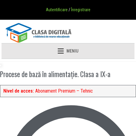
Skip
Autentificare
/
Înregistrare
to
content
MENIU
Procese de bază în alimentație. Clasa a IX-a
Nivel de acces:
Abonament Premium – Tehnic