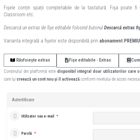
Fișele conțin spații completabile de la tastatură. Fișa poate fi
Classroom etc.
Descarcă un extras de fișe editabile folosind butonul
Descarcă extras fi
Varianta integrală a fișelor este disponibilă prin
abonament PREMI
Răsfoiește extras
Fișe editabile - Extras
Cump
Conținutul din platformă este
disponibil integral doar utilizatorilor care s
care își
creează un cont nou și îl activează
conform nivelului de acces necesar
Autentificare
Utilizator sau e-mail
*
Parolă
*