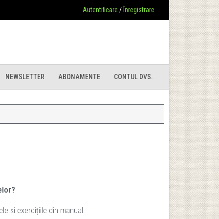
Autentificare
/
Înregistrare
NEWSLETTER
ABONAMENTE
CONTUL DVS.
melor?
le și exercițiile din manual.