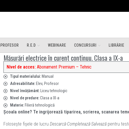
 PROFESOR
R.E.D
WEBINARE
CONCURSURI
LIBRĂRIE
Măsurări electrice în curent continuu. Clasa a IX-a
Nivel de acces:
Abonament Premium – Tehnic
Tipul materialului:
Manual
Adresabilitate:
Elev, Profesor
Nivel învățământ:
Liceu tehnologic
Nivel de predare:
Clasa a IX-a
Materie:
Filieră tehnologică
Școala online? Te ingrijorează tiparirea, scrierea, scanarea te
Folosește fișele de lucru
Descarcă-Completează-Salvează
pentru teste