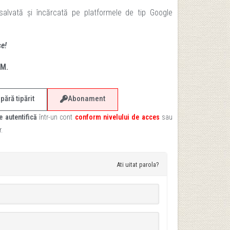
 salvată și încărcată pe platformele de tip Google
șe!
UM.
ără tipărit
Abonament
e autentifică
într-un cont
conform
nivelului de acces
sau
.
Ati uitat parola?