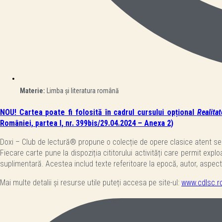
Materie:
Limba și literatura română
NOU! Cartea poate fi folosită în cadrul cursului opțional
Realitat
României,
partea I, nr. 399bis/29.04.2024 – Anexa 2)
Doxi – Club de lectură® propune o colecție de opere clasice atent select
Fiecare carte pune la dispoziția cititorului activități care permit exp
suplimentară. Acestea includ texte referitoare la epocă, autor, aspec
Mai multe detalii și resurse utile puteți accesa pe site-ul:
www.cdlsc.r