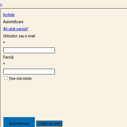
×
Inchide
Autentificare
Ati uitat parola?
Utilizator sau e-mail
*
Parolă
*
Ține-mă minte