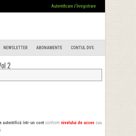
Autentificare
/
Înregistrare
NEWSLETTER
ABONAMENTE
CONTUL DVS.
Vol 2
e autentifică într-un cont
conform
nivelului de acces
sau
.