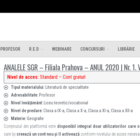
 PROFESOR
R.E.D
WEBINARE
CONCURSURI
LIBRĂRIE
ANALELE SGR – Filiala Prahova – ANUL 2020 | Nr. 1. 
Nivel de acces:
Standard – Cont gratuit
Tipul materialului:
Literatură de specialitate
Adresabilitate:
Profesor
Nivel învățământ:
Liceu teoretic/vocational
Nivel de predare:
Clasa a IX-a, Clasa a X-a, Clasa a XI-a, Clasa a XII-a
Materie:
Geografie
Conținutul din platformă este
disponibil integral doar utilizatorilor care s
care își
creează un cont nou și îl activează
conform nivelului de acces necesar