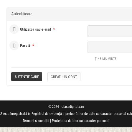
Autentificare
Utilizator sau e-mail
*
Parolă
*
ȚINE-MĂ MINTE
© 2024 - clasadigitala.ro
S este înregistrată în Registrul de evidență a prelucrărilor de date cu caracter personal su
Termeni și condiții
|
Protejarea datelor cu caracter personal