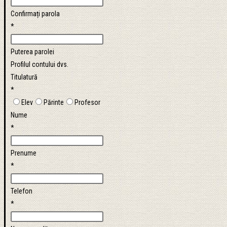
Confirmați parola
*
Puterea parolei
Profilul contului dvs.
Titulatură
*
Elev
Părinte
Profesor
Nume
*
Prenume
*
Telefon
*