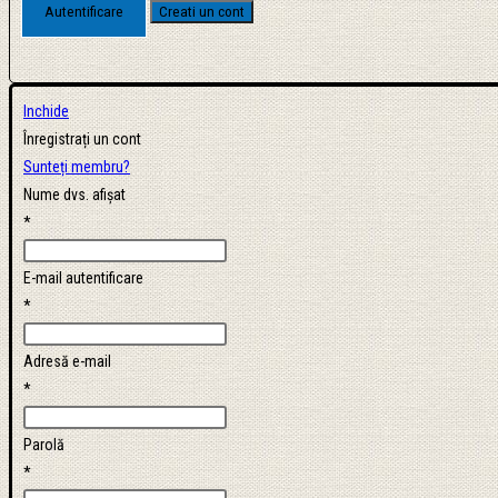
Inchide
Înregistrați un cont
Sunteți membru?
Nume dvs. afișat
*
E-mail autentificare
*
Adresă e-mail
*
Parolă
*