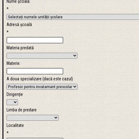
Nume școală:
*
Adresă școală
*
Materia predată
Materie:
A doua specializare (dacă este cazul)
Dirigenție
Limba de predare
Localitate
*