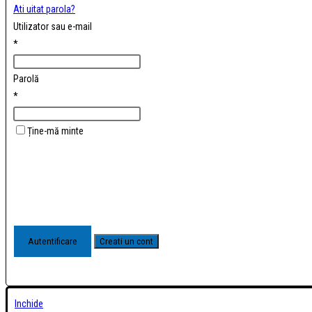
Ati uitat parola?
Utilizator sau e-mail
*
Parolă
*
Ține-mă minte
Inchide