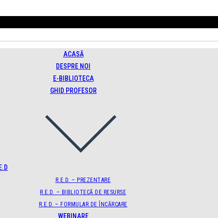
ACASĂ
DESPRE NOI
E-BIBLIOTECA
GHID PROFESOR
E.D
R.E.D. – PREZENTARE
R.E.D. – BIBLIOTECĂ DE RESURSE
R.E.D. – FORMULAR DE ÎNCĂRCARE
WEBINARE