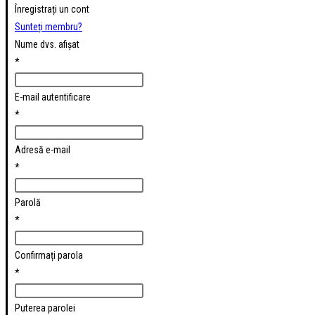
Înregistrați un cont
Sunteți membru?
Nume dvs. afișat
*
E-mail autentificare
*
Adresă e-mail
*
Parolă
*
Confirmați parola
*
Puterea parolei