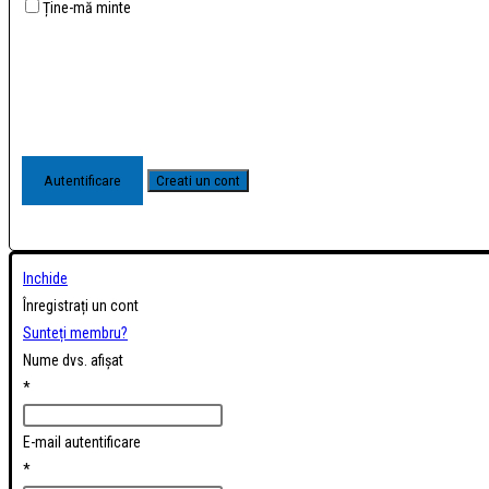
Ține-mă minte
Inchide
Înregistrați un cont
Sunteți membru?
Nume dvs. afișat
*
E-mail autentificare
*