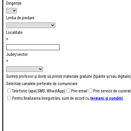
Dirigenție
Limba de predare
Localitate
*
Județ/sector
*
Sunteți profesor și doriți să primiți materiale gratuite (tipărite și/sau digital
Selectați canalele preferate de comunicare:
Telefonic (apel,SMS, WhastApp)
Prin email
Prin servicii de curierat
Pentru finalizarea înregistrării, sunt de acord cu
termeni și condiții
.