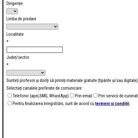
Dirigenție
Limba de predare
Localitate
*
Județ/sector
*
Sunteți profesor și doriți să primiți materiale gratuite (tipărite și/sau digital
Selectați canalele preferate de comunicare:
Telefonic (apel,SMS, WhastApp)
Prin email
Prin servicii de curierat
Pentru finalizarea înregistrării, sunt de acord cu
termeni și condiții
.