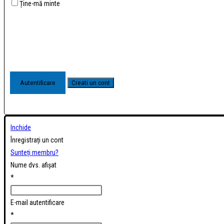
Ține-mă minte
Inchide
Înregistrați un cont
Sunteți membru?
Nume dvs. afișat
*
E-mail autentificare
*