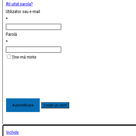
Ati uitat parola?
Utilizator sau e-mail
*
Parolă
*
Ține-mă minte
Inchide