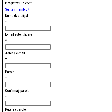
Înregistrați un cont
Sunteți membru?
Nume dvs. afișat
*
E-mail autentificare
*
Adresă e-mail
*
Parolă
*
Confirmați parola
*
Puterea parolei