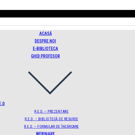
ACASĂ
DESPRE NOI
E-BIBLIOTECA
GHID PROFESOR
E.D
R.E.D. – PREZENTARE
R.E.D. – BIBLIOTECĂ DE RESURSE
R.E.D. – FORMULAR DE ÎNCĂRCARE
WEBINARE