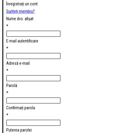
Înregistrați un cont
Sunteți membru?
Nume dvs. afișat
*
E-mail autentificare
*
Adresă e-mail
*
Parolă
*
Confirmați parola
*
Puterea parolei