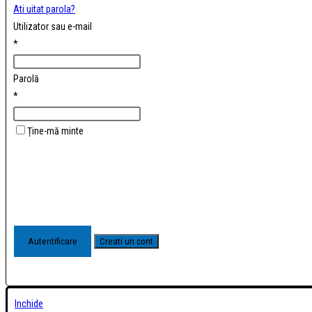
Ati uitat parola?
Utilizator sau e-mail
*
Parolă
*
Ține-mă minte
Inchide