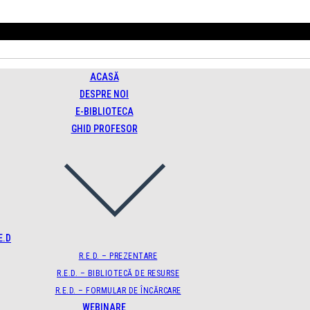
ACASĂ
DESPRE NOI
E-BIBLIOTECA
GHID PROFESOR
E.D
R.E.D. – PREZENTARE
R.E.D. – BIBLIOTECĂ DE RESURSE
R.E.D. – FORMULAR DE ÎNCĂRCARE
WEBINARE