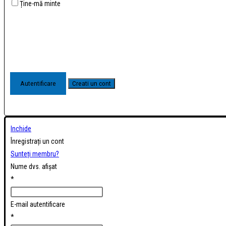
Ține-mă minte
Inchide
Înregistrați un cont
Sunteți membru?
Nume dvs. afișat
*
E-mail autentificare
*