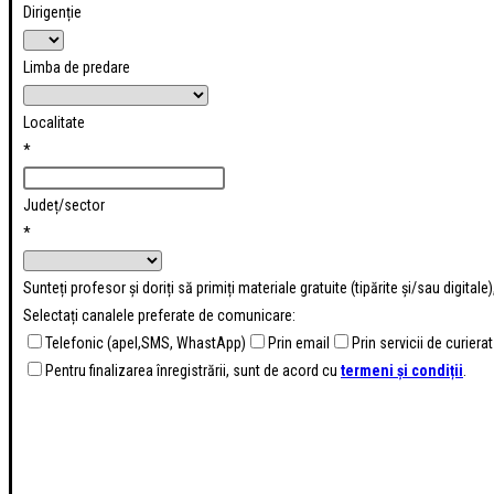
Dirigenție
Limba de predare
Localitate
*
Județ/sector
*
Sunteți profesor și doriți să primiți materiale gratuite (tipărite și/sau digital
Selectați canalele preferate de comunicare:
Telefonic (apel,SMS, WhastApp)
Prin email
Prin servicii de curierat
Pentru finalizarea înregistrării, sunt de acord cu
termeni și condiții
.