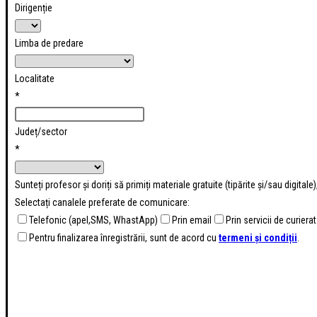
Dirigenție
Limba de predare
Localitate
*
Județ/sector
*
Sunteți profesor și doriți să primiți materiale gratuite (tipărite și/sau digital
Selectați canalele preferate de comunicare:
Telefonic (apel,SMS, WhastApp)
Prin email
Prin servicii de curierat
Pentru finalizarea înregistrării, sunt de acord cu
termeni și condiții
.