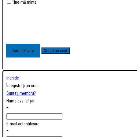
Ține-mă minte
Inchide
Înregistrați un cont
Sunteți membru?
Nume dvs. afișat
*
E-mail autentificare
*