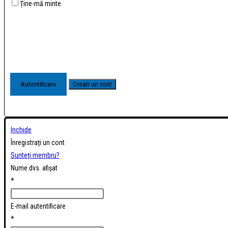
Ține-mă minte
Inchide
Înregistrați un cont
Sunteți membru?
Nume dvs. afișat
*
E-mail autentificare
*