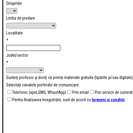
Dirigenție
Limba de predare
Localitate
*
Județ/sector
*
Sunteți profesor și doriți să primiți materiale gratuite (tipărite și/sau digital
Selectați canalele preferate de comunicare:
Telefonic (apel,SMS, WhastApp)
Prin email
Prin servicii de curierat
Pentru finalizarea înregistrării, sunt de acord cu
termeni și condiții
.