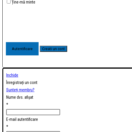
Ține-mă minte
Inchide
Înregistrați un cont
Sunteți membru?
Nume dvs. afișat
*
E-mail autentificare
*