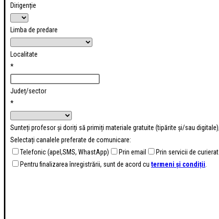
Dirigenție
Limba de predare
Localitate
*
Județ/sector
*
Sunteți profesor și doriți să primiți materiale gratuite (tipărite și/sau digital
Selectați canalele preferate de comunicare:
Telefonic (apel,SMS, WhastApp)
Prin email
Prin servicii de curierat
Pentru finalizarea înregistrării, sunt de acord cu
termeni și condiții
.