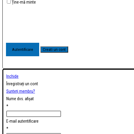
Ține-mă minte
Inchide
Înregistrați un cont
Sunteți membru?
Nume dvs. afișat
*
E-mail autentificare
*