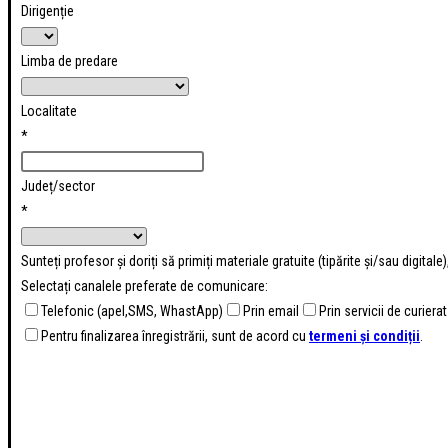
Dirigenție
Limba de predare
Localitate
*
Județ/sector
*
Sunteți profesor și doriți să primiți materiale gratuite (tipărite și/sau digital
Selectați canalele preferate de comunicare:
Telefonic (apel,SMS, WhastApp)
Prin email
Prin servicii de curierat
Pentru finalizarea înregistrării, sunt de acord cu
termeni și condiții
.