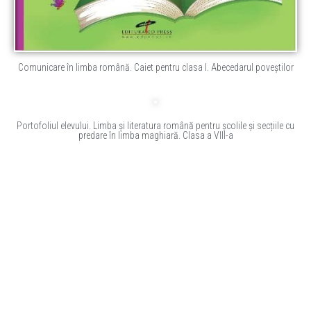
Comunicare în limba română. Caiet pentru clasa I. Abecedarul poveștilor
Portofoliul elevului. Limba și literatura română pentru școlile și secțiile cu
predare în limba maghiară. Clasa a VIII-a