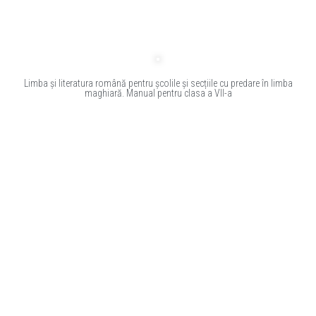
Limba și literatura română pentru școlile și secțiile cu predare în limba
maghiară. Manual pentru clasa a VII-a