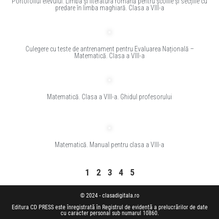
Portofoliul elevului. Limba și literatura română pentru școlile și secțiile cu
predare în limba maghiară. Clasa a VIII-a
Culegere cu teste de antrenament pentru Evaluarea Națională –
Matematică. Clasa a VIII-a
Matematică. Clasa a VIII-a. Ghidul profesorului
Matematică. Manual pentru clasa a VIII-a
1
2
3
4
5
© 2024 - clasadigitala.ro
Editura CD PRESS este înregistrată în Registrul de evidență a prelucrărilor de date
cu caracter personal sub numarul 10860.