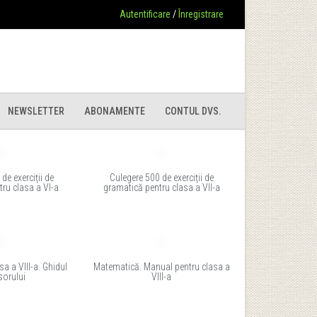
Autentificare
/
Înregistrare
NEWSLETTER
ABONAMENTE
CONTUL DVS.
de exerciții de
Culegere 500 de exerciții de
ru clasa a VI-a
gramatică pentru clasa a VII-a
a a VIII-a. Ghidul
Matematică. Manual pentru clasa a
sorului
VIII-a