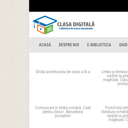
ACASĂ
DESPRE NOI
E-BIBLIOTECA
GHID
Ghidul profesorului de clasa a IX-a
Limba și literat
secțiile cu pr
maghiară. Clasa
profes
Comunicare în limba română. Caiet
Portofoliul ele
pentru clasa I. Abecedarul
literatura română
poveștilor
secțiile cu pr
maghiară. Cl