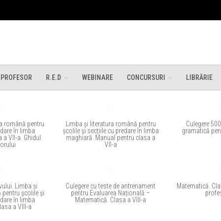
 PROFESOR
R.E.D
WEBINARE
CONCURSURI
LIBRĂRIE
ura română pentru
Limba și literatura română pentru
Culegere 500 
edare în limba
școlile și secțiile cu predare în limba
gramatică pent
 a VII-a. Ghidul
maghiară. Manual pentru clasa a
orului
VII-a
vului. Limba și
Culegere cu teste de antrenament
Matematică. Clas
 pentru școlile și
pentru Evaluarea Națională –
profe
edare în limba
Matematică. Clasa a VIII-a
asa a VIII-a