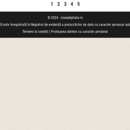
1
2
3
4
5
© 2024 - clasadigitala.ro
S este înregistrată în Registrul de evidență a prelucrărilor de date cu caracter personal su
Termeni și condiții
|
Protejarea datelor cu caracter personal