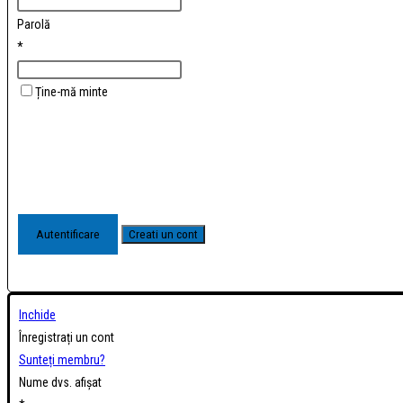
Parolă
*
Ține-mă minte
Inchide
Înregistrați un cont
Sunteți membru?
Nume dvs. afișat