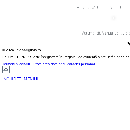
Matematică. Clasa a VIII-a. Ghidu
Matematică. Manual pentru clas
P
© 2024 - clasadigitala.ro
Editura CD PRESS este înregistrată în Registrul de evidență a prelucrărilor de d
Termeni și condiții
|
Protejarea datelor cu caracter personal
ÎNCHIDEȚI MENIUL