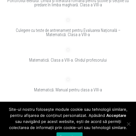
Portofoliul elevului. Limba și literatura română pentru școlile și secțiile cu
predare în limba maghiară. Clasa a VIII-a
Culegere cu teste de antrenament pentru Evaluarea Națională –
Matematică. Clasa a VIII-a
Matematică. Clasa a VIII-a. Ghidul profesorului
Matematică. Manual pentru clasa a VIII-a
1
2
3
4
5
Site-ul nostru folosește module cookie sau tehnologii similare,
pentru afișarea de conținut personalizat. Apăsând
Acceptare
sau navigând pe acest website, ești de acord să permiți
© 2024 - clasadigitala.ro
colectarea de informații prin cookie-uri sau tehnologii similare.
Editura CD PRESS este înregistrată în Registrul de evidență a prelucrărilor
de date cu caracter personal sub numarul 10860.