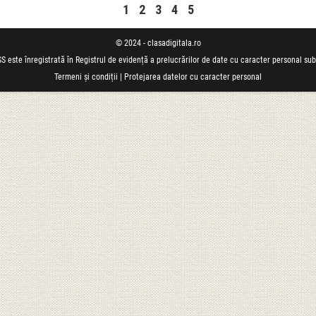
1
2
3
4
5
© 2024 - clasadigitala.ro
S este înregistrată în Registrul de evidență a prelucrărilor de date cu caracter personal su
Termeni și condiții
|
Protejarea datelor cu caracter personal