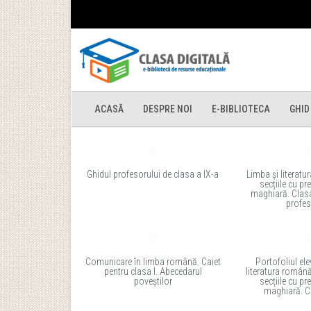
ACASĂ
DESPRE NOI
E-BIBLIOTECA
GHID
Ghidul profesorului de clasa a IX-a
Limba și literat
secțiile cu pr
maghiară. Clasa
profes
Comunicare în limba română. Caiet
Portofoliul ele
pentru clasa I. Abecedarul
literatura română
poveștilor
secțiile cu pr
maghiară. Cl