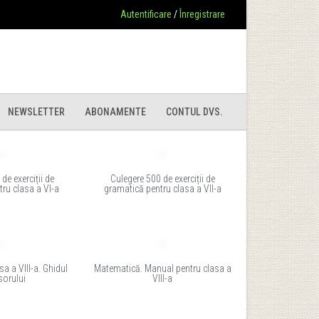
Autentificare
/
Înregistrare
NEWSLETTER
ABONAMENTE
CONTUL DVS.
de exerciții de
Culegere 500 de exerciții de
ru clasa a VI-a
gramatică pentru clasa a VII-a
a a VIII-a. Ghidul
Matematică. Manual pentru clasa a
sorului
VIII-a