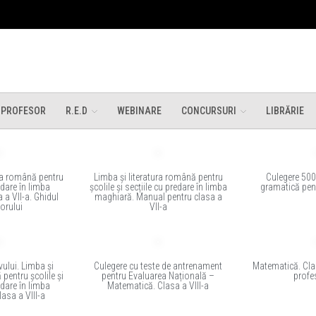
 PROFESOR
R.E.D
WEBINARE
CONCURSURI
LIBRĂRIE
ura română pentru
Limba și literatura română pentru
Culegere 500 
edare în limba
școlile și secțiile cu predare în limba
gramatică pent
 a VII-a. Ghidul
maghiară. Manual pentru clasa a
orului
VII-a
vului. Limba și
Culegere cu teste de antrenament
Matematică. Clas
 pentru școlile și
pentru Evaluarea Națională –
profe
edare în limba
Matematică. Clasa a VIII-a
asa a VIII-a