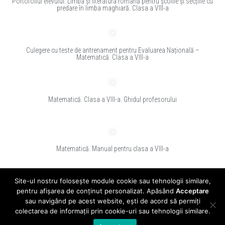
Portofoliul elevului. Limba și literatura română pentru școlile și secțiile cu
predare în limba maghiară. Clasa a VIII-a
Culegere cu teste de antrenament pentru Evaluarea Națională –
Matematică. Clasa a VIII-a
Matematică. Clasa a VIII-a. Ghidul profesorului
Matematică. Manual pentru clasa a VIII-a
1
2
3
4
5
Site-ul nostru folosește module cookie sau tehnologii similare,
pentru afișarea de conținut personalizat. Apăsând
Acceptare
sau navigând pe acest website, ești de acord să permiți
© 2024 - clasadigitala.ro
colectarea de informații prin cookie-uri sau tehnologii similare.
Editura CD PRESS este înregistrată în Registrul de evidență a prelucrărilor de date
cu caracter personal sub numarul 10860.