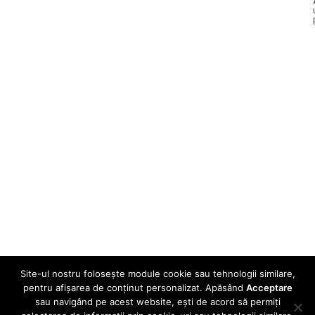
Site-ul nostru folosește module cookie sau tehnologii similare,
pentru afișarea de conținut personalizat. Apăsând
Acceptare
sau navigând pe acest website, ești de acord să permiți
© 2024 - clasadigitala.ro