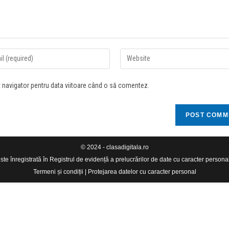
t navigator pentru data viitoare când o să comentez.
© 2024 - clasadigitala.ro
e înregistrată în Registrul de evidență a prelucrărilor de date cu caracter person
Termeni și condiții
|
Protejarea datelor cu caracter personal