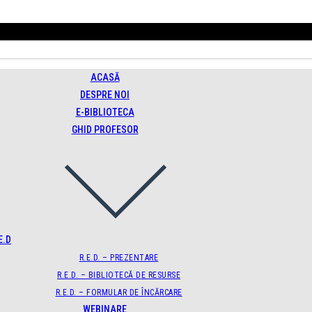
ACASĂ
DESPRE NOI
E-BIBLIOTECA
GHID PROFESOR
E.D
R.E.D. – PREZENTARE
R.E.D. – BIBLIOTECĂ DE RESURSE
R.E.D. – FORMULAR DE ÎNCĂRCARE
WEBINARE