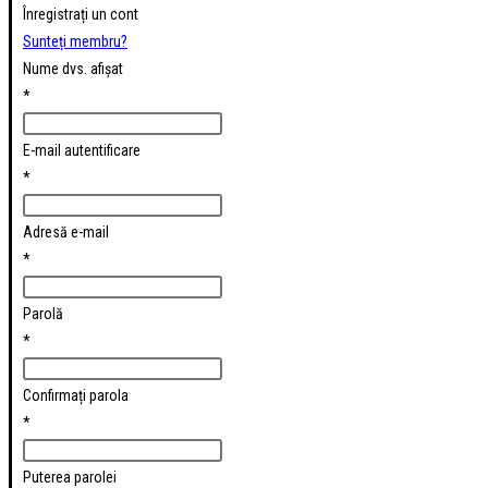
Înregistrați un cont
Sunteți membru?
Nume dvs. afișat
*
E-mail autentificare
*
Adresă e-mail
*
Parolă
*
Confirmați parola
*
Puterea parolei