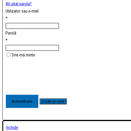
Ati uitat parola?
Utilizator sau e-mail
*
Parolă
*
Ține-mă minte
Inchide