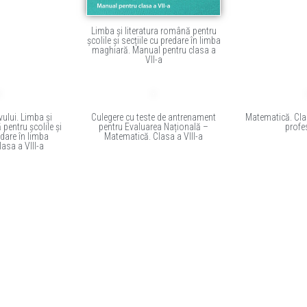
Limba și literatura română pentru
școlile și secțiile cu predare în limba
maghiară. Manual pentru clasa a
VII-a
vului. Limba și
Culegere cu teste de antrenament
Matematică. Clas
 pentru școlile și
pentru Evaluarea Națională –
profe
edare în limba
Matematică. Clasa a VIII-a
asa a VIII-a