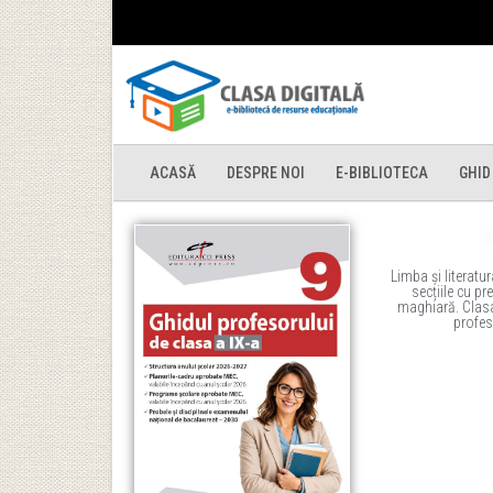
ACASĂ
DESPRE NOI
E-BIBLIOTECA
GHID
Limba și literat
secțiile cu pr
maghiară. Clasa
profes