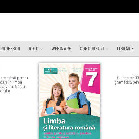
 PROFESOR
R.E.D
WEBINARE
CONCURSURI
LIBRĂRIE
ura română pentru
Culegere 500 
edare în limba
gramatică pent
 a VII-a. Ghidul
orului