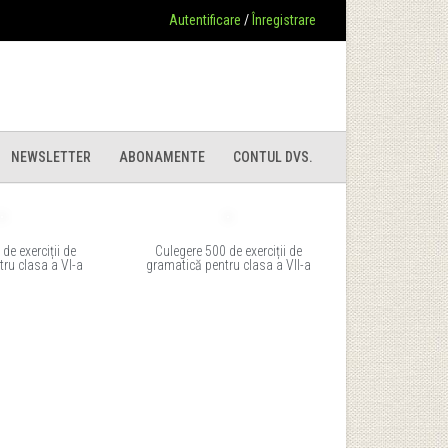
Autentificare
/
Înregistrare
NEWSLETTER
ABONAMENTE
CONTUL DVS.
de exerciții de
Culegere 500 de exerciții de
ru clasa a VI-a
gramatică pentru clasa a VII-a